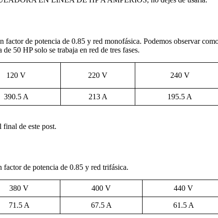
 un factor de potencia de 0.85 y red monofásica. Podemos observar como
 de 50 HP solo se trabaja en red de tres fases.
120 V
220 V
240 V
390.5 A
213 A
195.5 A
final de este post.
 factor de potencia de 0.85 y red trifásica.
380 V
400 V
440 V
71.5 A
67.5 A
61.5 A