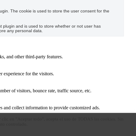
gin. The cookie is used to store the user consent for the
plugin and is used to store whether or not user has
tore any personal data.
s, and other third-party features.
 experience for the visitors.
er of visitors, bounce rate, traffic source, etc.
s and collect information to provide customized ads.
r clic en "Aceptar todo", acepta el uso de TODAS las cookies. Sin
nto controlado.