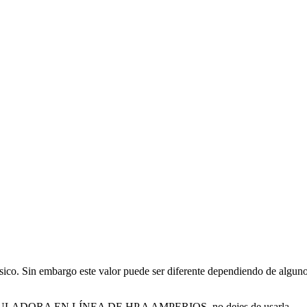
fásico. Sin embargo este valor puede ser diferente dependiendo de algun
a CALCULADORA EN LÍNEA DE HP A AMPERIOS, no dejes de usarla.