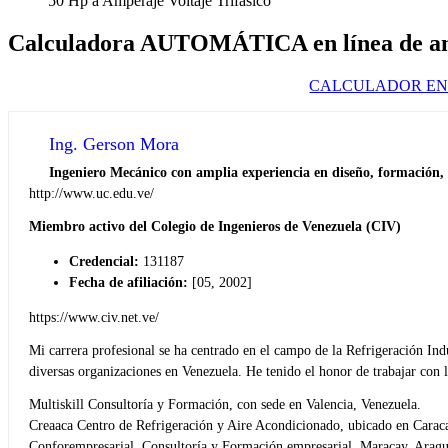
50 Hp a Amperaje Voltaje Trifasico
Calculadora AUTOMÁTICA en línea de a
CALCULADOR EN 
Ing. Gerson Mora
Ingeniero Mecánico con amplia experiencia en diseño, formación, a
http://www.uc.edu.ve/
Miembro activo del Colegio de Ingenieros de Venezuela (CIV)
Credencial:
131187
Fecha de afiliación:
[05, 2002]
https://www.civ.net.ve/
Mi carrera profesional se ha centrado en el campo de la Refrigeración In
diversas organizaciones en Venezuela. He tenido el honor de trabajar con la
Multiskill Consultoría y Formación, con sede en Valencia, Venezuela.
Creaaca Centro de Refrigeración y Aire Acondicionado, ubicado en Caraca
Conforempresarial, Consultoría y Formación empresarial. Maracay, Aragu