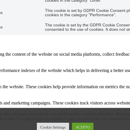
cookies in the category "Other.
This cookie is set by GDPR Cookie Consent plu
hs
cookies in the category "Performance".
The cookie is set by the GDPR Cookie Consent 
hs
consented to the use of cookies. It does not s
ing the content of the website on social media platforms, collect feedback
formance indexes of the website which helps in delivering a better user
h the website. These cookies help provide information on metrics the numb
ds and marketing campaigns. These cookies track visitors across website
a más relevante recordando sus preferencias y visitas repetidas. Al hace
 visitar "Configuración de cookies" para proporcionar un consentimie
ave not been classified into a category as yet.
Cookie Settings
ACEPTO