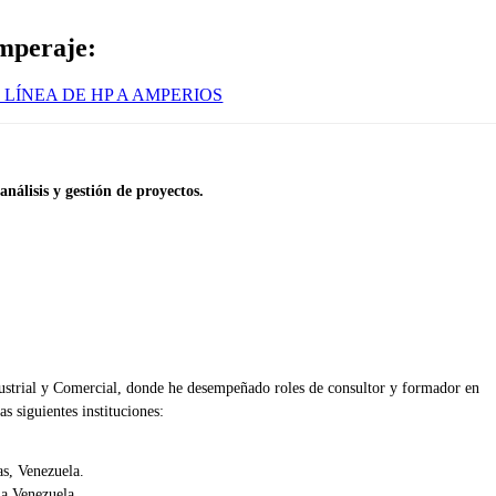
mperaje:
LÍNEA DE HP A AMPERIOS
nálisis y gestión de proyectos.
dustrial y Comercial, donde he desempeñado roles de consultor y formador en
s siguientes instituciones:
s, Venezuela.
a,Venezuela.