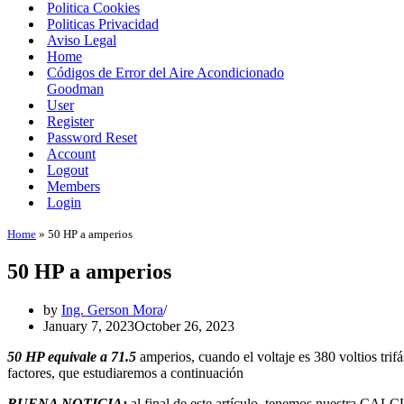
Politica Cookies
Politicas Privacidad
Aviso Legal
Home
Códigos de Error del Aire Acondicionado
Goodman
User
Register
Password Reset
Account
Logout
Members
Login
Home
»
50 HP a amperios
50 HP a amperios
by
Ing. Gerson Mora
January 7, 2023
October 26, 2023
50 HP equivale a 71.5
amperios, cuando el voltaje es 380 voltios tri
factores, que estudiaremos a continuación
BUENA NOTICIA:
al final de este artículo, tenemos nuestr