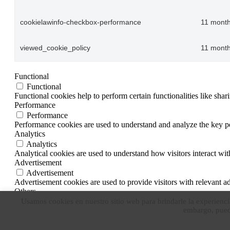
cookielawinfo-checkbox-performance
11 mont
viewed_cookie_policy
11 mont
Functional
Functional
Functional cookies help to perform certain functionalities like shar
Performance
Performance
Performance cookies are used to understand and analyze the key per
Analytics
Analytics
Analytical cookies are used to understand how visitors interact wit
Advertisement
Advertisement
Advertisement cookies are used to provide visitors with relevant a
Others
Others
Usamos cookies en nuestro sitio web para brindarle la experienci
embargo, puede
Other uncategorized cookies are those that are being analyzed and h
SAVE & ACCEPT