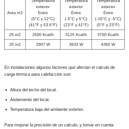
Temperatura
Temperatura
Temperatura
exterior
exterior
exterior
Area m2
Entre
Entre
Entre
(5°C y 12°C)
(-5°C y 5°C)
(-15°C y -5°C)
(41°F y 53.6°F)
(23°F y 41°F)
(5°F y 23°F)
25 m2
2500 Kcal/h
3125 Kcal/h
3750 Kcal/h
25 m2
2907 W
3633 W
4360 W
En instalaciones algunos factores que afectan el calculo de
carga térmica para calefacción son:
Altura del techo del local.
Aislamiento del local.
Temperatura baja del ambiente exterior.
Para mejorar la precisión de un calculo, y tomar en cuenta