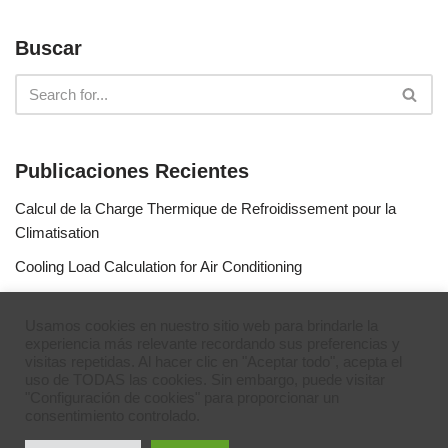
Buscar
Publicaciones Recientes
Calcul de la Charge Thermique de Refroidissement pour la
Climatisation
Cooling Load Calculation for Air Conditioning
Calculo de Capacidad de Aire Acondicionado
Usamos cookies en nuestro sitio web para brindarle la
Simulateur de gaz réfrigérants
experiencia más relevante recordando sus preferencias y
visitas repetidas. Al hacer clic en "Aceptar todo", acepta el
Refrigerant Gases Simulator
uso de TODAS las cookies. Sin embargo, puede visitar
"Configuración de cookies" para proporcionar un
consentimiento controlado.