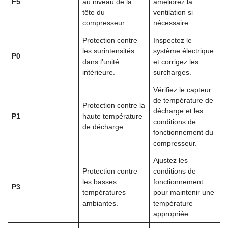
F5
au niveau de la
améliorez la
tête du
ventilation si
compresseur.
nécessaire.
Protection contre
Inspectez le
les surintensités
système électrique
P0
dans l’unité
et corrigez les
intérieure.
surcharges.
Vérifiez le capteur
de température de
Protection contre la
décharge et les
P1
haute température
conditions de
de décharge.
fonctionnement du
compresseur.
Ajustez les
Protection contre
conditions de
les basses
fonctionnement
P3
températures
pour maintenir une
ambiantes.
température
appropriée.