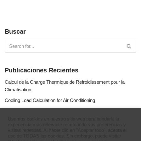
Buscar
Publicaciones Recientes
Calcul de la Charge Thermique de Refroidissement pour la
Climatisation
Cooling Load Calculation for Air Conditioning
Calculo de Capacidad de Aire Acondicionado
Usamos cookies en nuestro sitio web para brindarle la
Simulateur de gaz réfrigérants
experiencia más relevante recordando sus preferencias y
visitas repetidas. Al hacer clic en "Aceptar todo", acepta el
Refrigerant Gases Simulator
uso de TODAS las cookies. Sin embargo, puede visitar