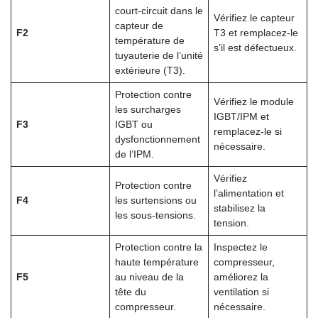
court-circuit dans le
Vérifiez le capteur
capteur de
F2
T3 et remplacez-le
température de
s’il est défectueux.
tuyauterie de l’unité
extérieure (T3).
Protection contre
Vérifiez le module
les surcharges
IGBT/IPM et
F3
IGBT ou
remplacez-le si
dysfonctionnement
nécessaire.
de l’IPM.
Vérifiez
Protection contre
l’alimentation et
F4
les surtensions ou
stabilisez la
les sous-tensions.
tension.
Protection contre la
Inspectez le
haute température
compresseur,
F5
au niveau de la
améliorez la
tête du
ventilation si
compresseur.
nécessaire.