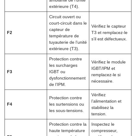
ambiante de l’unité
extérieure (T4).
Circuit ouvert ou
court-circuit dans le
Vérifiez le capteur
capteur de
F2
T3 et remplacez-le
température de
s’il est défectueux.
tuyauterie de l’unité
extérieure (T3).
Protection contre
Vérifiez le module
les surcharges
IGBT/IPM et
F3
IGBT ou
remplacez-le si
dysfonctionnement
nécessaire.
de l’IPM.
Vérifiez
Protection contre
l’alimentation et
F4
les surtensions ou
stabilisez la
les sous-tensions.
tension.
Protection contre la
Inspectez le
haute température
compresseur,