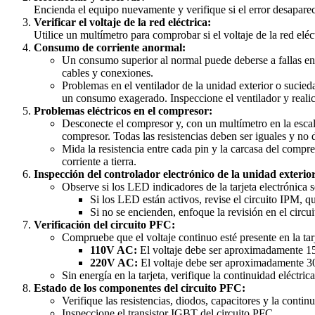
Encienda el equipo nuevamente y verifique si el error desapare
Verificar el voltaje de la red eléctrica:
Utilice un multímetro para comprobar si el voltaje de la red elé
Consumo de corriente anormal:
Un consumo superior al normal puede deberse a fallas en 
cables y conexiones.
Problemas en el ventilador de la unidad exterior o sucied
un consumo exagerado. Inspeccione el ventilador y realic
Problemas eléctricos en el compresor:
Desconecte el compresor y, con un multímetro en la escala
compresor. Todas las resistencias deben ser iguales y no 
Mida la resistencia entre cada pin y la carcasa del compr
corriente a tierra.
Inspección del controlador electrónico de la unidad exterio
Observe si los LED indicadores de la tarjeta electrónica
Si los LED están activos, revise el circuito IPM, qu
Si no se encienden, enfoque la revisión en el circu
Verificación del circuito PFC:
Compruebe que el voltaje continuo esté presente en la tarj
110V AC:
El voltaje debe ser aproximadamente 
220V AC:
El voltaje debe ser aproximadamente 
Sin energía en la tarjeta, verifique la continuidad eléctric
Estado de los componentes del circuito PFC:
Verifique las resistencias, diodos, capacitores y la continui
Inspeccione el transistor IGBT del circuito PFC.