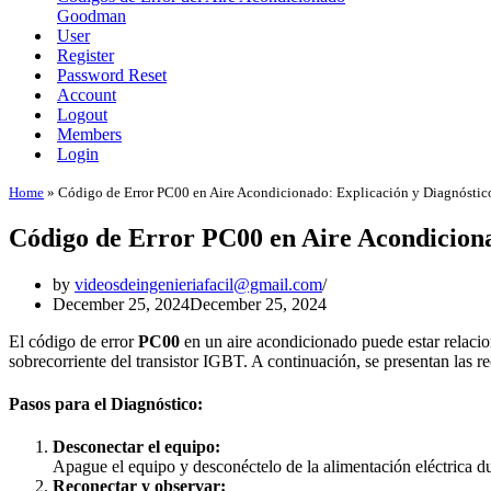
Goodman
User
Register
Password Reset
Account
Logout
Members
Login
Home
»
Código de Error PC00 en Aire Acondicionado: Explicación y Diagnóstic
Código de Error PC00 en Aire Acondiciona
by
videosdeingenieriafacil@gmail.com
December 25, 2024
December 25, 2024
El código de error
PC00
en un aire acondicionado puede estar relacio
sobrecorriente del transistor IGBT. A continuación, se presentan las r
Pasos para el Diagnóstico:
Desconectar el equipo:
Apague el equipo y desconéctelo de la alimentación eléctrica d
Reconectar y observar: