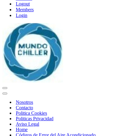
Logout
Members
Login
Navigation
Menu
Navigation
Menu
Nosotros
Contacto
Politica Cookies
Politicas Privacidad
Aviso Legal
Home
Códigos de Error del Aire Acondicionado