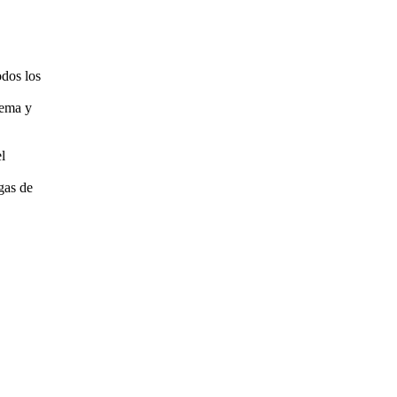
odos los
tema y
l
gas de