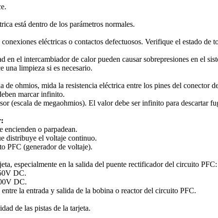
ce.
ctrica está dentro de los parámetros normales.
conexiones eléctricas o contactos defectuosos. Verifique el estado de t
ad en el intercambiador de calor pueden causar sobrepresiones en el sis
e una limpieza si es necesario.
 de ohmios, mida la resistencia eléctrica entre los pines del conector de
deben marcar infinito.
esor (escala de megaohmios). El valor debe ser infinito para descartar fu
r:
 se encienden o parpadean.
e distribuye el voltaje continuo.
ito PFC (generador de voltaje).
eta, especialmente en la salida del puente rectificador del circuito PFC:
150V DC.
300V DC.
a entre la entrada y salida de la bobina o reactor del circuito PFC.
dad de las pistas de la tarjeta.