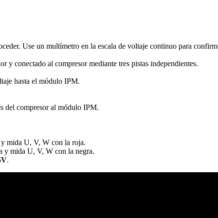
ceder. Use un multímetro en la escala de voltaje continuo para confirm
lor y conectado al compresor mediante tres pistas independientes.
oltaje hasta el módulo IPM.
res del compresor al módulo IPM.
 y mida U, V, W con la roja.
va y mida U, V, W con la negra.
5V
.