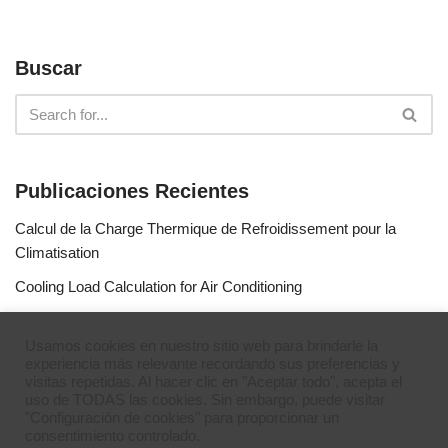
Buscar
Publicaciones Recientes
Calcul de la Charge Thermique de Refroidissement pour la
Climatisation
Cooling Load Calculation for Air Conditioning
Calculo de Capacidad de Aire Acondicionado
Usamos cookies en nuestro sitio web para brindarle la
Simulateur de gaz réfrigérants
experiencia más relevante recordando sus preferencias y
visitas repetidas. Al hacer clic en "Aceptar todo", acepta el
Refrigerant Gases Simulator
uso de TODAS las cookies. Sin embargo, puede visitar
"Configuración de cookies" para proporcionar un
consentimiento controlado.