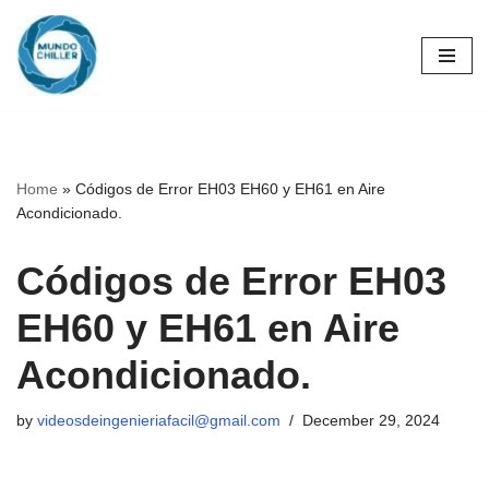
Skip
to
content
Home
»
Códigos de Error EH03 EH60 y EH61 en Aire
Acondicionado.
Códigos de Error EH03
EH60 y EH61 en Aire
Acondicionado.
by
videosdeingenieriafacil@gmail.com
December 29, 2024