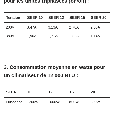
pour les unités triphasées (on/off) :
Tension
SEER 10
SEER 12
SEER 15
SEER 20
208V
3,47A
3,13A
2,78A
2,08A
380V
1,90A
1,71A
1,52A
1,14A
3. Consommation moyenne en watts pour
un climatiseur de 12 000 BTU :
SEER
10
12
15
20
Puissance
1200W
1000W
800W
600W