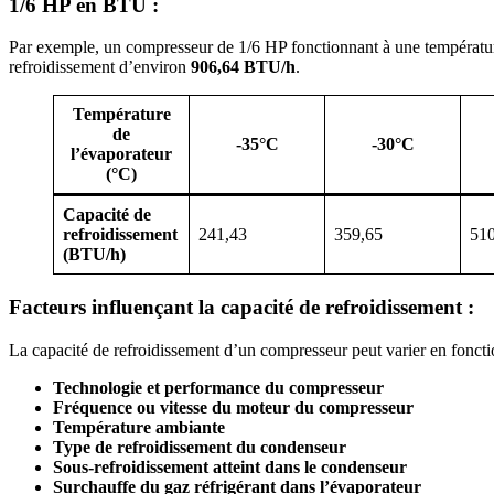
1/6 HP en BTU :
Par exemple, un compresseur de 1/6 HP fonctionnant à une températur
refroidissement d’environ
906,64 BTU/h
.
Température
de
-35°C
-30°C
l’évaporateur
(°C)
Capacité de
refroidissement
241,43
359,65
510
(BTU/h)
Facteurs influençant la capacité de refroidissement :
La capacité de refroidissement d’un compresseur peut varier en fonctio
Technologie et performance du compresseur
Fréquence ou vitesse du moteur du compresseur
Température ambiante
Type de refroidissement du condenseur
Sous-refroidissement atteint dans le condenseur
Surchauffe du gaz réfrigérant dans l’évaporateur