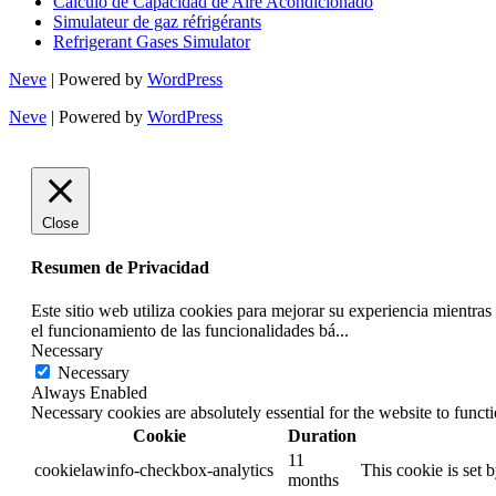
Calculo de Capacidad de Aire Acondicionado
Simulateur de gaz réfrigérants
Refrigerant Gases Simulator
Neve
| Powered by
WordPress
Neve
| Powered by
WordPress
Close
Resumen de Privacidad
Este sitio web utiliza cookies para mejorar su experiencia mientra
el funcionamiento de las funcionalidades bá
...
Necessary
Necessary
Always Enabled
Necessary cookies are absolutely essential for the website to funct
Cookie
Duration
11
cookielawinfo-checkbox-analytics
This cookie is set 
months