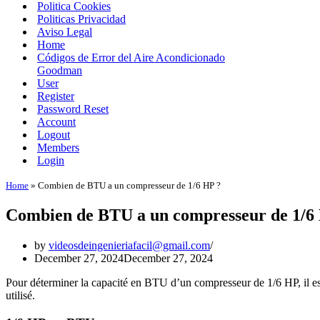
Politica Cookies
Politicas Privacidad
Aviso Legal
Home
Códigos de Error del Aire Acondicionado
Goodman
User
Register
Password Reset
Account
Logout
Members
Login
Home
»
Combien de BTU a un compresseur de 1/6 HP ?
Combien de BTU a un compresseur de 1/6
by
videosdeingenieriafacil@gmail.com
December 27, 2024
December 27, 2024
Pour déterminer la capacité en BTU d’un compresseur de 1/6 HP, il est 
utilisé.