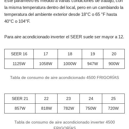
Este parámetro es medido a varias condiciones de trabajo, con
la misma temperatura dentro del local, pero en un cambiando la
temperatura del ambiente exterior desde 18°C o 65 °F hasta
40°C o 104°F.
Para aire acondicionado inverter el SEER suele ser mayor a 12.
SEER 16
17
18
19
20
1125W
1058W
1000W
947W
900W
Tabla de consumo de aire acondicionado 4500 FRIGORÍAS
SEER 21
22
23
24
25
857W
818W
782W
750W
720W
Tabla de consumo de aire acondicionado inverter 4500
FRIGORÍAS