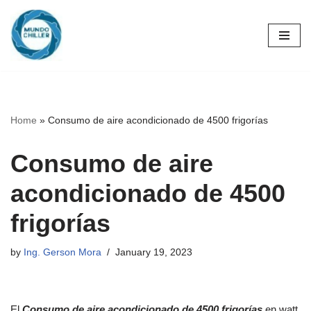
Skip
to
content
Home
»
Consumo de aire acondicionado de 4500 frigorías
Consumo de aire
acondicionado de 4500
frigorías
by
Ing. Gerson Mora
January 19, 2023
El
Consumo de aire acondicionado de 4500 frigorías
en watt