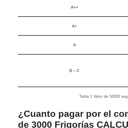
A++
A+
A
B – C
Tabla 1 Valor de SEER segú
¿Cuanto pagar por el co
de 3000 Frigorías CAL