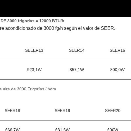
E 3000 frigorías = 12000 BTU/h
ire acondicionado de 3000 fg/h según el valor de SEER.
SEEER13
SEER14
SEER15
923,1W
857,1W
800,0W
 aire de 3000 Frigorías / hora
SEER18
SEER19
SEER20
666,7W
631,6W
600W