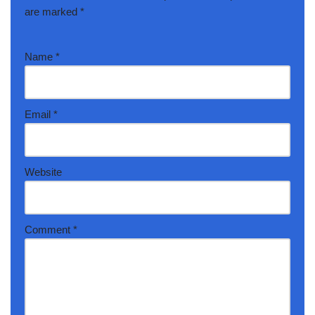
are marked
*
Name
*
Email
*
Website
Comment
*