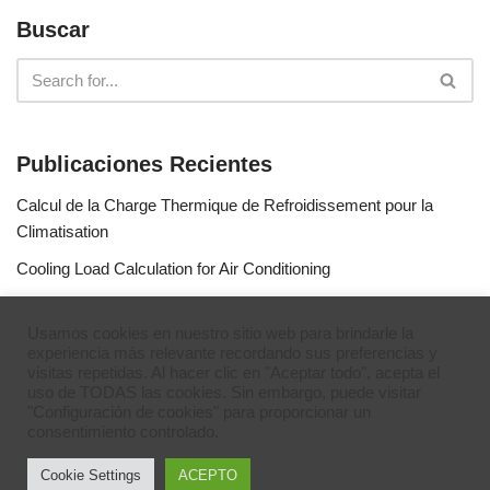
Buscar
Publicaciones Recientes
Calcul de la Charge Thermique de Refroidissement pour la
Climatisation
Cooling Load Calculation for Air Conditioning
Calculo de Capacidad de Aire Acondicionado
Usamos cookies en nuestro sitio web para brindarle la
Simulateur de gaz réfrigérants
experiencia más relevante recordando sus preferencias y
visitas repetidas. Al hacer clic en "Aceptar todo", acepta el
Refrigerant Gases Simulator
uso de TODAS las cookies. Sin embargo, puede visitar
"Configuración de cookies" para proporcionar un
consentimiento controlado.
Cookie Settings
ACEPTO