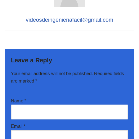
videosdeingenieriafacil@gmail.com
Leave a Reply
Your email address will not be published.
Required fields
are marked
*
Name
*
Email
*