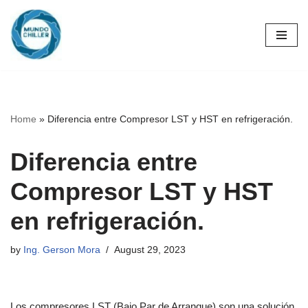
Skip
to
content
Home
»
Diferencia entre Compresor LST y HST en refrigeración.
Diferencia entre
Compresor LST y HST
en refrigeración.
by
Ing. Gerson Mora
August 29, 2023
Los compresores LST (Bajo Par de Arranque) son una solución