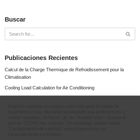
Buscar
Publicaciones Recientes
Calcul de la Charge Thermique de Refroidissement pour la
Climatisation
Cooling Load Calculation for Air Conditioning
Calculo de Capacidad de Aire Acondicionado
Usamos cookies en nuestro sitio web para brindarle la
Simulateur de gaz réfrigérants
experiencia más relevante recordando sus preferencias y
visitas repetidas. Al hacer clic en "Aceptar todo", acepta el
Refrigerant Gases Simulator
uso de TODAS las cookies. Sin embargo, puede visitar
"Configuración de cookies" para proporcionar un
consentimiento controlado.