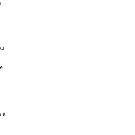
a
eau
de
e à