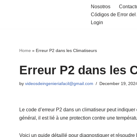
Nosotros
Contact
Códigos de Error de
Skip
Login
to
content
Home
»
Erreur P2 dans les Climatiseurs
Erreur P2 dans les 
by
videosdeingenieriafacil@gmail.com
December 19, 202
Le code d’erreur P2 dans un climatiseur peut indiquer 
général, il est lié à une protection contre une tempér
Voici un guide détaillé pour diagnostiquer et résoudre l