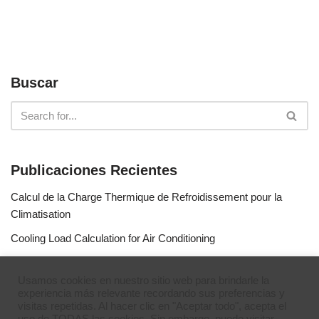
Buscar
Publicaciones Recientes
Calcul de la Charge Thermique de Refroidissement pour la
Climatisation
Cooling Load Calculation for Air Conditioning
Calculo de Capacidad de Aire Acondicionado
Usamos cookies en nuestro sitio web para brindarle la
Simulateur de gaz réfrigérants
experiencia más relevante recordando sus preferencias y
visitas repetidas. Al hacer clic en "Aceptar todo", acepta el
Refrigerant Gases Simulator