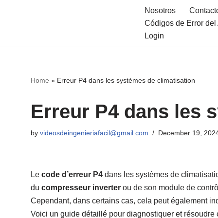
Nosotros
Contact
Códigos de Error de
Skip
Login
to
content
Home
»
Erreur P4 dans les systèmes de climatisation
Erreur P4 dans les 
by
videosdeingenieriafacil@gmail.com
December 19, 202
Le
code d’erreur P4
dans les systèmes de climatisat
du
compresseur inverter
ou de son module de contrô
Cependant, dans certains cas, cela peut également in
Voici un guide détaillé pour diagnostiquer et résoudre c