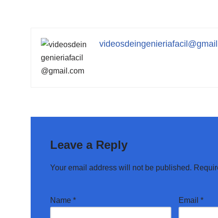
videosdeingenieriafacil@gmai
Leave a Reply
Your email address will not be published.
Requir
Name
*
Email
*