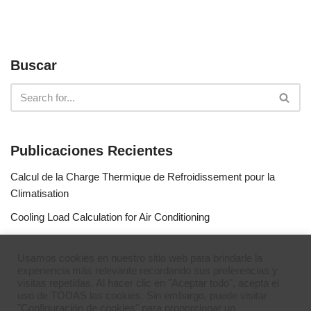
Buscar
Publicaciones Recientes
Calcul de la Charge Thermique de Refroidissement pour la
Climatisation
Cooling Load Calculation for Air Conditioning
Calculo de Capacidad de Aire Acondicionado
Usamos cookies en nuestro sitio web para brindarle la
Simulateur de gaz réfrigérants
experiencia más relevante recordando sus preferencias y
visitas repetidas. Al hacer clic en "Aceptar todo", acepta el
Refrigerant Gases Simulator
uso de TODAS las cookies. Sin embargo, puede visitar
"Configuración de cookies" para proporcionar un