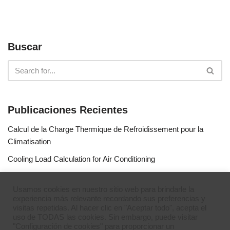
Buscar
Publicaciones Recientes
Calcul de la Charge Thermique de Refroidissement pour la
Climatisation
Cooling Load Calculation for Air Conditioning
Calculo de Capacidad de Aire Acondicionado
Usamos cookies en nuestro sitio web para brindarle la
Simulateur de gaz réfrigérants
experiencia más relevante recordando sus preferencias y
visitas repetidas. Al hacer clic en "Aceptar todo", acepta el
Refrigerant Gases Simulator
uso de TODAS las cookies. Sin embargo, puede visitar
"Configuración de cookies" para proporcionar un