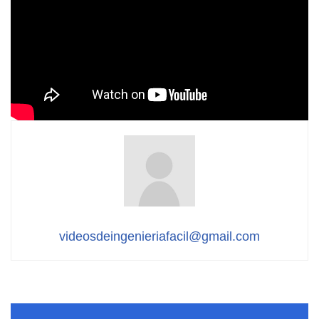
videosdeingenieriafacil@gmail.com