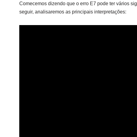
Comecemos dizendo que o erro E7 pode ter vários si
seguir, analisaremos as principais interpretações: