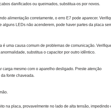
cabos danificados ou queimados, substitua-os por novos.
do alimentação corretamente, o erro E7 pode aparecer. Verifi
Se alguns LEDs não acenderem, pode haver partes da placa se
na é uma causa comum de problemas de comunicação. Verifiqu
normalidade, substitua o capacitor por outro idêntico.
r carga mesmo com o aparelho desligado. Preste atenção
r da fonte chaveada.
 mão.
uito na placa, provavelmente no lado de alta tensão, impedindo 