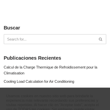
Buscar
Publicaciones Recientes
Calcul de la Charge Thermique de Refroidissement pour la
Climatisation
Cooling Load Calculation for Air Conditioning
Calculo de Capacidad de Aire Acondicionado
Usamos cookies en nuestro sitio web para brindarle la
Simulateur de gaz réfrigérants
experiencia más relevante recordando sus preferencias y
visitas repetidas. Al hacer clic en "Aceptar todo", acepta el
Refrigerant Gases Simulator
uso de TODAS las cookies. Sin embargo, puede visitar