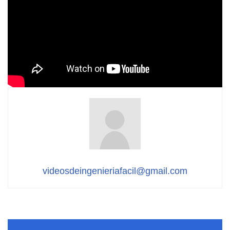
videosdeingenieriafacil@gmail.com