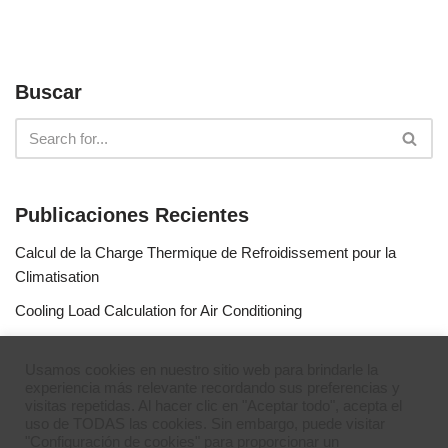
Buscar
Publicaciones Recientes
Calcul de la Charge Thermique de Refroidissement pour la
Climatisation
Cooling Load Calculation for Air Conditioning
Calculo de Capacidad de Aire Acondicionado
Usamos cookies en nuestro sitio web para brindarle la
Simulateur de gaz réfrigérants
experiencia más relevante recordando sus preferencias y
visitas repetidas. Al hacer clic en "Aceptar todo", acepta el
Refrigerant Gases Simulator
uso de TODAS las cookies. Sin embargo, puede visitar
"Configuración de cookies" para proporcionar un