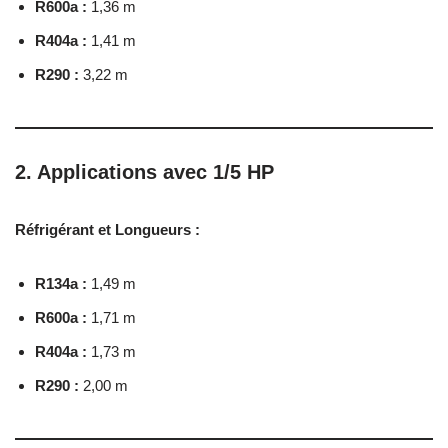
R600a :
1,36 m
R404a :
1,41 m
R290 :
3,22 m
2. Applications avec 1/5 HP
Réfrigérant et Longueurs :
R134a :
1,49 m
R600a :
1,71 m
R404a :
1,73 m
R290 :
2,00 m