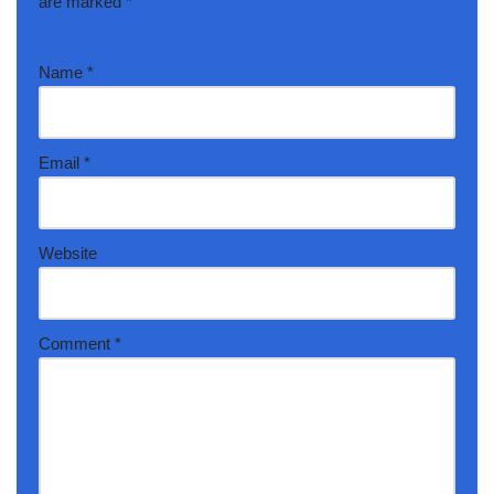
are marked
*
Name
*
Email
*
Website
Comment
*