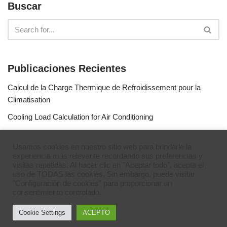
Buscar
Publicaciones Recientes
Calcul de la Charge Thermique de Refroidissement pour la
Climatisation
Cooling Load Calculation for Air Conditioning
Calculo de Capacidad de Aire Acondicionado
Usamos cookies en nuestro sitio web para brindarle la
Simulateur de gaz réfrigérants
experiencia más relevante recordando sus preferencias y
visitas repetidas. Al hacer clic en "Aceptar todo", acepta el
Refrigerant Gases Simulator
uso de TODAS las cookies. Sin embargo, puede visitar
"Configuración de cookies" para proporcionar un
consentimiento controlado.
Cookie Settings
ACEPTO
Neve
| Powered by
WordPress