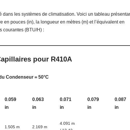
sé dans les systèmes de climatisation. Voici un tableau présenta
e en pouces (in), la longueur en mètres (m) et l’équivalent en
lus courantes (BTU/H) :
apillaires pour R410A
du Condenseur = 50°C
0.059
0.063
0.071
0.079
0.087
in
in
in
in
in
4.091 m
1.505 m
2.169 m