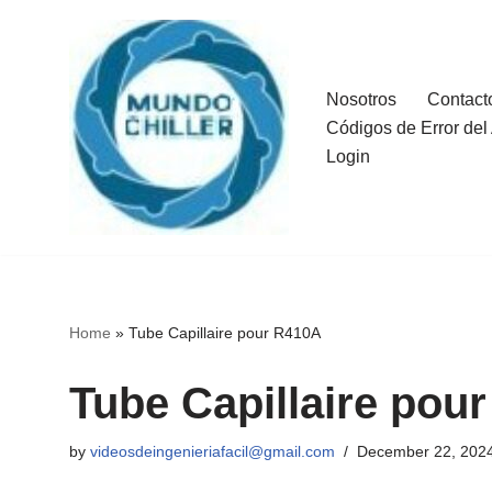
Skip
to
Nosotros
Contact
content
Códigos de Error de
Login
Home
»
Tube Capillaire pour R410A
Tube Capillaire pou
by
videosdeingenieriafacil@gmail.com
December 22, 202