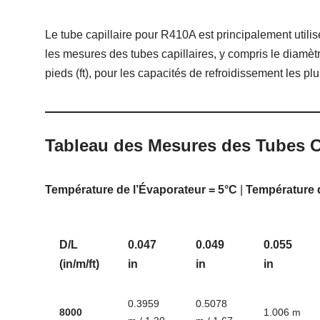
Le tube capillaire pour R410A est principalement utili
les mesures des tubes capillaires, y compris le diamètr
pieds (ft), pour les capacités de refroidissement les p
Tableau des Mesures des Tubes C
Température de l’Évaporateur = 5°C
|
Température 
D/L
0.047
0.049
0.055
(in/m/ft)
in
in
in
0.3959
0.5078
8000
1.006 m