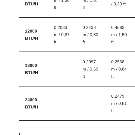
m / 1,30
m / 1,67
BTU/H
/ 3,30 ft
ft
ft
0.2033
0.2438
0.4583
12000
m / 0,67
m / 0,80
m / 1,50
BTU/H
ft
ft
ft
0.2097
0.2568
18000
m / 0,69
m / 0,84
BTU/H
ft
ft
0.2479
24000
m / 0,81
BTU/H
ft