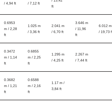
/ 13,42
/ 4,94 ft
/ 7,12 ft
ft
0.6953
3.646 m
1.025 m
2.041 m
6.012 m
m / 2,28
/ 11,96
/ 3,36 ft
/ 6,70 ft
/ 19,73 f
ft
ft
0.3472
0.6855
1.295 m
2.267 m
m / 1,14
m / 2,25
/ 4,25 ft
/ 7,44 ft
ft
ft
0.3682
0.6588
1.17 m /
m / 1,21
m / 2,16
3,84 ft
ft
ft