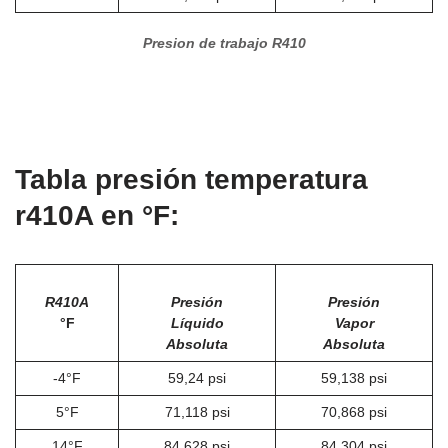
Presion de trabajo R410
Tabla presión temperatura
r410A en °F:
R410A
Presión
Presión
°F
Líquido
Vapor
Absoluta
Absoluta
-4°F
59,24 psi
59,138 psi
5°F
71,118 psi
70,868 psi
14°F
84,628 psi
84,304 psi