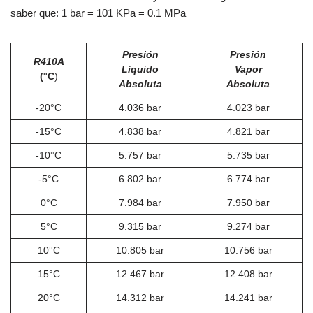
saber que: 1 bar = 101 KPa = 0.1 MPa
Presión
Presión
R410A
Líquido
Vapor
(°C
)
Absoluta
Absoluta
-20°C
4.036 bar
4.023 bar
-15°C
4.838 bar
4.821 bar
-10°C
5.757 bar
5.735 bar
-5°C
6.802 bar
6.774 bar
0°C
7.984 bar
7.950 bar
5°C
9.315 bar
9.274 bar
10°C
10.805 bar
10.756 bar
15°C
12.467 bar
12.408 bar
20°C
14.312 bar
14.241 bar