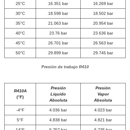
25°C
16.351 bar
16.269 bar
30°C
18.598 bar
18.502 bar
35°C
21.063 bar
20.954 bar
40°C
23.76 bar
23.636 bar
45°C
26.701 bar
26.563 bar
50°C
29.899 bar
29.745 bar
P
resión de trabajo R410
Presión
Presión
R410A
Líquido
Vapor
(°F)
Absoluta
Absoluta
-4°F
4.036 bar
4.023 bar
5°F
4.838 bar
4.821 bar
14°F
5.757 bar
5.735 bar