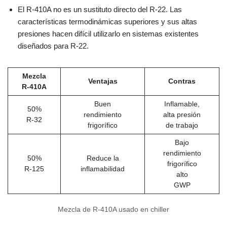
El R-410A no es un sustituto directo del R-22. Las
características termodinámicas superiores y sus altas
presiones hacen difícil utilizarlo en sistemas existentes
diseñados para R-22.
Mezcla
Ventajas
Contras
R-410A
Buen
Inflamable,
50%
rendimiento
alta presión
R-32
frigorífico
de trabajo
Bajo
rendimiento
50%
Reduce la
frigorífico
R-125
inflamabilidad
alto
GWP
Mezcla de R-410A usado en chiller