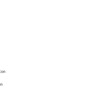
n
 con
un